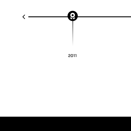
Pre
2011
Premio Iberoamericano de
Museos