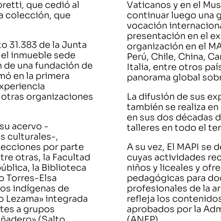
retti, que cedió al
Vaticanos y en el Mu
a colección, que
continuar luego una g
.
vocación internaciona
presentación en el e
to 31.383 de la Junta
organización en el M
 el inmueble sede
Perú, Chile, China, Ca
ón de una fundación de
Italia, entre otros p
mó en la primera
panorama global sobr
experiencia
 otras organizaciones
La difusión de sus ex
también se realiza en
en sus dos décadas d
 su acervo -
talleres en todo el te
 culturales-,
lecciones por parte
A su vez, El MAPI se 
tre otras, la Facultad
cuyas actividades r
ública, la Biblioteca
niños y liceales y of
o Torres-Elsa
pedagógicas para doc
os indígenas de
profesionales de la a
ro Lezama» integrada
refleja los contenido
tes a grupos
aprobados por la Adm
ñadero» (Salto,
(ANEP).