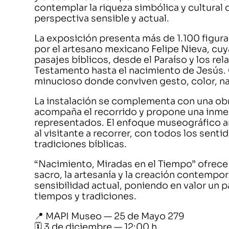
contemplar la riqueza simbólica y cultural
perspectiva sensible y actual.
La exposición presenta más de 1.100 figura
por el artesano mexicano Felipe Nieva, cu
pasajes bíblicos, desde el Paraíso y los re
Testamento hasta el nacimiento de Jesús.
minucioso donde conviven gesto, color, na
La instalación se complementa con una ob
acompaña el recorrido y propone una inmer
representados. El enfoque museográfico art
al visitante a recorrer, con todos los sen
tradiciones bíblicas.
“Nacimiento, Miradas en el Tiempo” ofrece 
sacro, la artesanía y la creación contempo
sensibilidad actual, poniendo en valor un 
tiempos y tradiciones.
📍 MAPI Museo — 25 de Mayo 279
🗓️ 3 de diciembre — 12:00 h