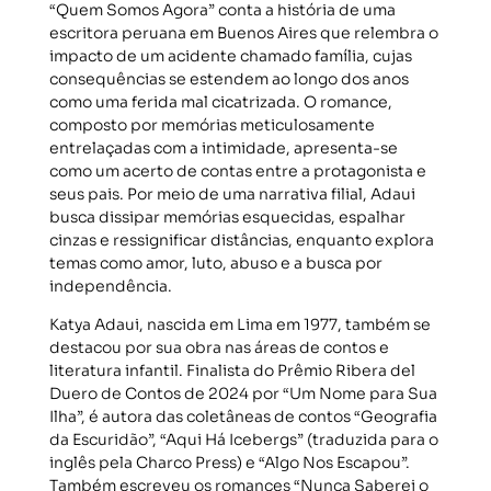
“Quem Somos Agora” conta a história de uma
escritora peruana em Buenos Aires que relembra o
impacto de um acidente chamado família, cujas
consequências se estendem ao longo dos anos
como uma ferida mal cicatrizada. O romance,
composto por memórias meticulosamente
entrelaçadas com a intimidade, apresenta-se
como um acerto de contas entre a protagonista e
seus pais. Por meio de uma narrativa filial, Adaui
busca dissipar memórias esquecidas, espalhar
cinzas e ressignificar distâncias, enquanto explora
temas como amor, luto, abuso e a busca por
independência.
Katya Adaui, nascida em Lima em 1977, também se
destacou por sua obra nas áreas de contos e
literatura infantil. Finalista do Prêmio Ribera del
Duero de Contos de 2024 por “Um Nome para Sua
Ilha”, é autora das coletâneas de contos “Geografia
da Escuridão”, “Aqui Há Icebergs” (traduzida para o
inglês pela Charco Press) e “Algo Nos Escapou”.
Também escreveu os romances “Nunca Saberei o